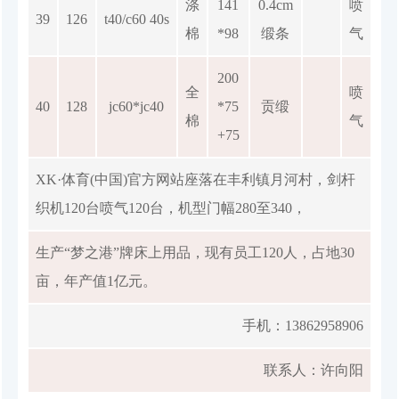
涤
141
0.4cm
喷
39
126
t40/c60 40s
棉
*98
缎条
气
200
全
喷
40
128
jc60*jc40
*75
贡缎
棉
气
+75
XK·体育(中国)官方网站座落在丰利镇月河村，剑杆
织机120台喷气120台，机型门幅280至340，
生产“梦之港”牌床上用品，现有员工120人，占地30
亩，年产值1亿元。
手机：
13862958906
联系人：许向阳