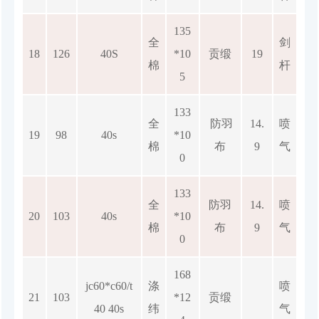
135
全
剑
18
126
40S
*10
贡缎
19
棉
杆
5
133
全
防羽
14.
喷
19
98
40s
*10
棉
布
9
气
0
133
全
防羽
14.
喷
20
103
40s
*10
棉
布
9
气
0
168
jc60*c60/t
涤
喷
21
103
*12
贡缎
40 40s
纬
气