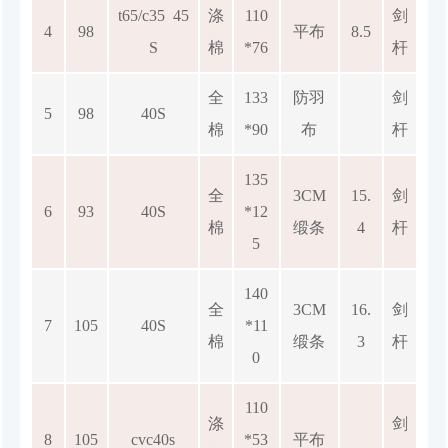
t65/c35 45
涤
110
剑
4
98
平布
8.5
S
棉
*76
杆
全
133
防羽
剑
5
98
40S
棉
*90
布
杆
135
全
3CM
15.
剑
6
93
40S
*12
棉
缎条
4
杆
5
140
全
3CM
16.
剑
7
105
40S
*11
棉
缎条
3
杆
0
110
涤
剑
8
105
cvc40s
*53
平布