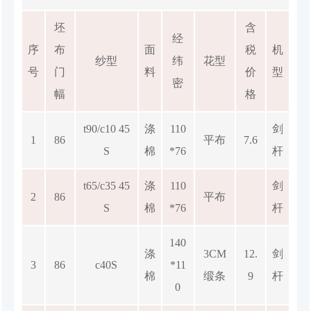
坯
含
经
序
布
面
税
机
纱型
纬
花型
号
门
料
价
型
密
幅
格
t90/c10 45
涤
110
剑
1
86
平布
7.6
S
棉
*76
杆
t65/c35 45
涤
110
剑
2
86
平布
S
棉
*76
杆
140
涤
3CM
12.
剑
3
86
c40S
*11
棉
缎条
9
杆
0