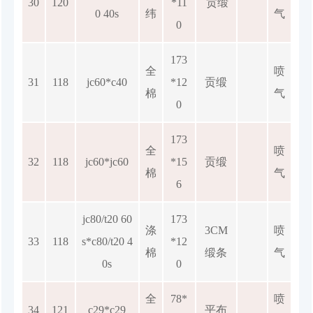
30
120
*11
贡缎
0 40s
纬
气
0
173
全
喷
31
118
jc60*c40
*12
贡缎
棉
气
0
173
全
喷
32
118
jc60*jc60
*15
贡缎
棉
气
6
jc80/t20 60
173
涤
3CM
喷
33
118
s*c80/t20 4
*12
棉
缎条
气
0s
0
全
78*
喷
34
121
c29*c29
平布