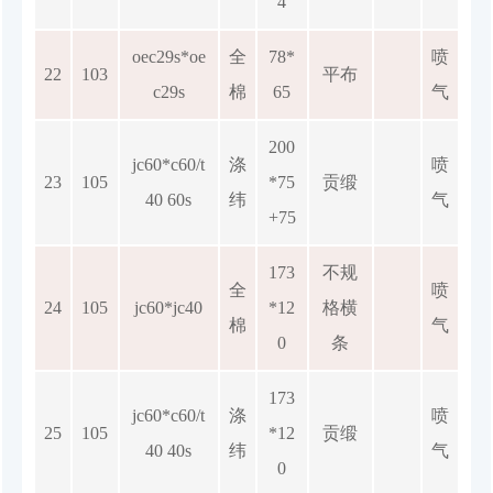
4
oec29s*oe
全
78*
喷
22
103
平布
c29s
棉
65
气
200
jc60*c60/t
涤
喷
23
105
*75
贡缎
40 60s
纬
气
+75
173
不规
全
喷
24
105
jc60*jc40
*12
格横
棉
气
0
条
173
jc60*c60/t
涤
喷
25
105
*12
贡缎
40 40s
纬
气
0