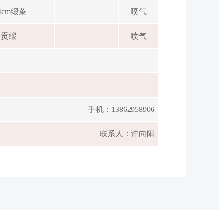
.4cm缎条
喷气
贡缎
喷气
手机：
13862958906
联系人：许向阳