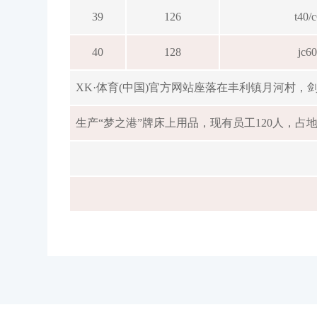
39
126
t40/
40
128
jc6
XK·体育(中国)官方网站座落在丰利镇月河村，剑杆
生产“梦之港”牌床上用品，现有员工120人，占地