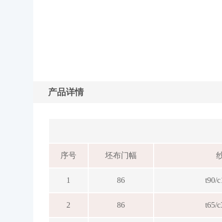
产品详情
序号
坯布门幅
1
86
t90/
2
86
t65/