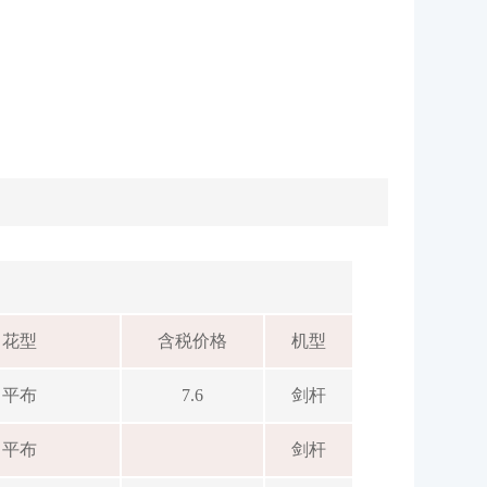
花型
含税价格
机型
平布
7.6
剑杆
平布
剑杆